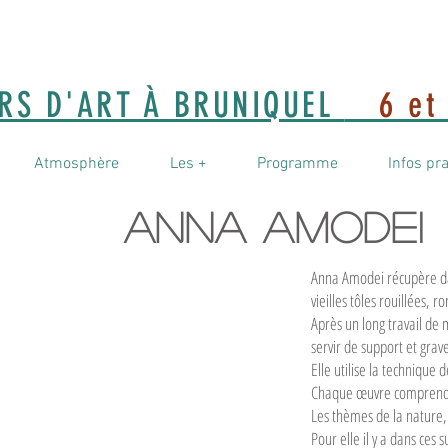
ERS D'ART À BRUNIQUEL
6 et 
Atmosphère
Les +
Programme
Infos pr
anna amodei
Anna Amodei récupère da
vieilles tôles rouillées, 
Après un long travail de 
servir de support et grav
Elle utilise la technique 
Chaque œuvre comprend d
Les thèmes de la nature, 
Pour elle il y a dans ces