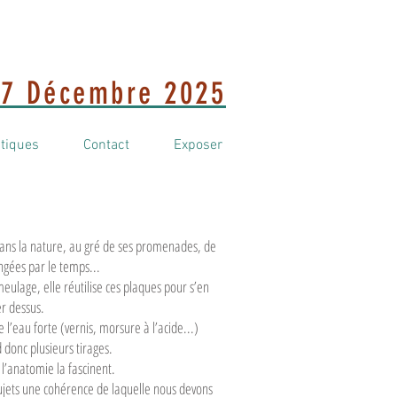
7 Décembre 2025
atiques
Contact
Exposer
ns la nature, au gré de ses promenades, de
rongées par le temps...
meulage, elle réutilise ces plaques pour s’en
er dessus.
de l’eau forte (vernis, morsure à l’acide...)
onc plusieurs tirages.
l’anatomie la fascinent.
 sujets une cohérence de laquelle nous devons