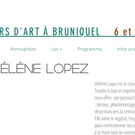
ERS D'ART À BRUNIQUEL
6 et 
Atmosphère
Les +
Programme
Infos pr
élène lopez
Hélène Lopez est la créa
Touche-à-tout et inspirée
nous offre, son parcours
: dessins, photomontages,
désormais vers la teintu
Elle aime le végétal, l’or
pour confectionner ses ac
à la main tous ses access