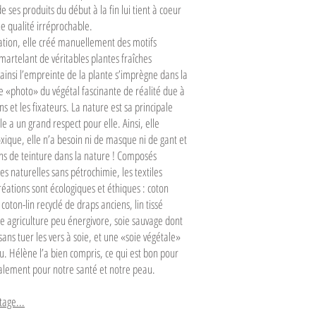
e ses produits du début à la fin lui tient à coeur
e qualité irréprochable.
ation, elle créé manuellement des motifs
artelant de véritables plantes fraîches
 ainsi l’empreinte de la plante s’imprègne dans la
 «photo» du végétal fascinante de réalité due à
ns et les fixateurs. La nature est sa principale
le a un grand respect pour elle. Ainsi, elle
oxique, elle n’a besoin ni de masque ni de gant et
ins de teinture dans la nature ! Composés
s naturelles sans pétrochimie, les textiles
créations sont écologiques et éthiques : coton
coton-lin recyclé de draps anciens, lin tissé
e agriculture peu énergivore, soie sauvage dont
sans tuer les vers à soie, et une «soie végétale»
. Hélène l’a bien compris, ce qui est bon pour
galement pour notre santé et notre peau.
tage...