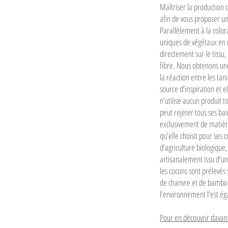
Maîtriser la production d
afin de vous proposer un
Parallèlement à la color
uniques de végétaux en m
directement sur le tissu,
fibre. Nous obtenons une
la réaction entre les tani
source d’inspiration et el
n’utilise aucun produit t
peut rejeter tous ses ba
exclusivement de matière
qu’elle choisit pour ses 
d’agriculture biologique, 
artisanalement issu d’un
les cocons sont prélevés 
de chanvre et de bambou
l’environnement l’est é
Pour en découvrir davan