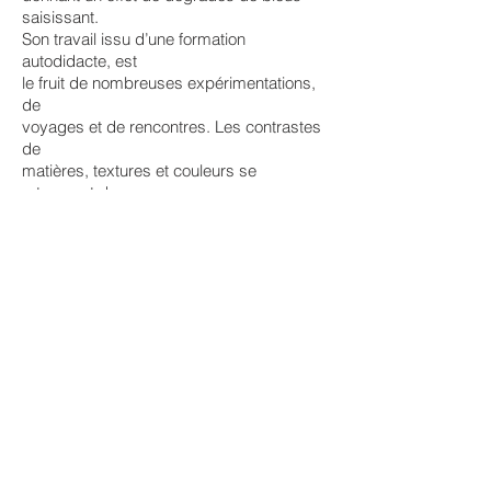
saisissant.
Son travail issu d’une formation
autodidacte, est
le fruit de nombreuses expérimentations,
de
voyages et de rencontres. Les contrastes
de
matières, textures et couleurs se
retrouvent dans
une majorité de ses bijoux, le fil
conducteur est toujours le doré.
Les techniques employées sont la brasure
argent sur laiton, la découpe au bocfil, le
sertissage, les
impressions de texture au laminoir, les
incrustations de résine, les oxydations, le
rivetage. Elle privilégie
la création artisanale : la majorités des
fermoirs et crochets sont conçus à l'atelier.
Les bijoux inspirés de la nature gardent un
esprit moderne tout à fait séduisant.