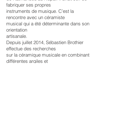
fabriquer ses propres
instruments de musique. C’est la
rencontre avec un céramiste
musical qui a été déterminante dans son
orientation
artisanale.
Depuis juillet 2014, Sébastien Brothier
effectue des recherches
sur la céramique musicale en combinant
différentes argiles et
températures de cuisson selon les
instruments et sonorités
souhaités. Ses instruments s'adressent
aussi bien aux
musiciens qu'aux personnes sensibles
aux sons. En plus de l'exigence sonore,
un soin particulier est
apporté à leur esthétisme. Selon les
modèles, il utilise pour la finition le
polissage et l'enfumage à froid
ou l'émaillage imitation raku (émail avec
craquelures oxydées). Chaque pièce est